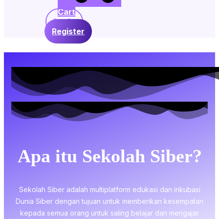
Cart
Login
Register
Apa itu Sekolah Siber?
Sekolah Siber adalah multiplatform edukasi dan inkubasi
Dunia Siber dengan tujuan untuk memberikan kesempatan
kepada semua orang untuk saling belajar dan mengajar